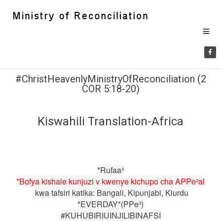
#ChristHeavenlyMinistryOfReconciliation (2
COR 5:18-20)
Kiswahili Translation-Africa
*Rufaa³
*Bofya kishale kunjuzi v kwenye kichupo cha APPe³al
kwa tafsiri katika: Bangali, Kipunjabi, Kiurdu
*EVERDAY*(PPe³)
#KUHUBIRIUINJILIBINAFSI