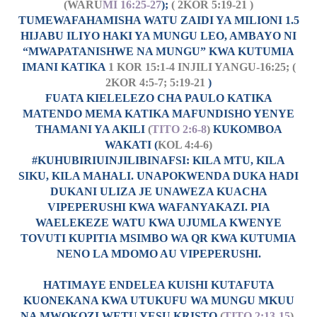
(WARU
MI 16:25-27
);
( 2KOR 5:19-21 )
TUMEWAFAHAMISHA WATU ZAIDI YA MILIONI 1.5
HIJABU ILIYO HAKI YA MUNGU LEO, AMBAYO NI
“MWAPATANISHWE NA MUNGU” KWA KUTUMIA
IMANI KATIKA
1 KOR 15:1-4 INJILI YANGU-16:25; (
2KOR 4:5-7; 5:19-21
)
FUATA KIELELEZO CHA PAULO KATIKA
MATENDO MEMA KATIKA MAFUNDISHO YENYE
THAMANI YA AKILI
(
TITO 2:6-8
)
KUKOMBOA
WAKATI (
KOL 4:4-6)
#KUHUBIRIUINJILIBINAFSI: KILA MTU, KILA
SIKU, KILA MAHALI. UNAPOKWENDA DUKA HADI
DUKANI ULIZA JE UNAWEZA KUACHA
VIPEPERUSHI KWA WAFANYAKAZI. PIA
WAELEKEZE WATU KWA UJUMLA KWENYE
TOVUTI KUPITIA MSIMBO WA QR KWA KUTUMIA
NENO LA MDOMO AU VIPEPERUSHI.
HATIMAYE ENDELEA KUISHI KUTAFUTA
KUONEKANA KWA UTUKUFU WA MUNGU MKUU
NA MWOKOZI WETU YESU KRISTO
(
TITO 2:13-15
).