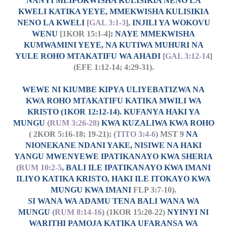
NANYI MLIPOKWISHA KULISIKIA NENO LA
KWELI KATIKA YEYE, MMEKWISHA KULISIKIA
NENO LA KWELI
[
GAL 3:1-3
],
INJILI YA WOKOVU
WENU
[1KOR 15:1-4]
: NAYE MMEKWISHA
KUMWAMINI YEYE, NA KUTIWA MUHURI NA
YULE ROHO MTAKATIFU WA AHADI
[
GAL 3:12-14
]
(EFE 1:12-14; 4:29-31).
WEWE NI KIUMBE KIPYA ULIYEBATIZWA NA
KWA ROHO MTAKATIFU KATIKA MWILI WA
KRISTO (1KOR 12:12-14). KUFANYA HAKI YA
MUNGU
(
RUM 3:26-28
)
KWA KUZALIWA KWA ROHO
( 2KOR 5:16-18; 19-21); (
TITO 3:4-6
) MST 9
NA
NIONEKANE NDANI YAKE, NISIWE NA HAKI
YANGU MWENYEWE IPATIKANAYO KWA SHERIA
(
RUM 10:2-5
, BALI ILE IPATIKANAYO KWA IMANI
ILIYO KATIKA KRISTO, HAKI ILE ITOKAYO KWA
MUNGU KWA IMANI
FLP 3:7-10).
SI WANA WA ADAMU TENA BALI WANA WA
MUNGU
(
RUM 8:14-16
) (1KOR 15:20-22)
NYINYI NI
WARITHI PAMOJA KATIKA UFARANSA WA