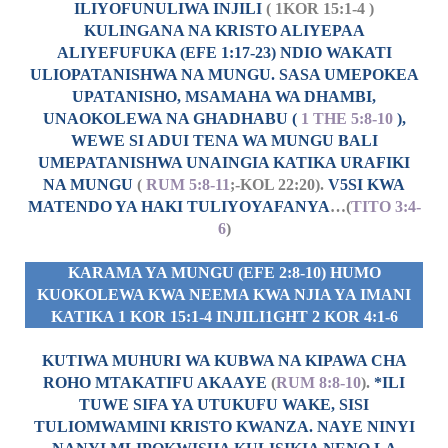
ILIYOFUNULIWA INJILI
( 1KOR 15:1-4 )
KULINGANA NA KRISTO ALIYEPAA
ALIYEFUFUKA (EFE 1:17-23) NDIO WAKATI
ULIOPATANISHWA NA MUNGU. SASA UMEPOKEA
UPATANISHO, MSAMAHA WA DHAMBI,
UNAOKOLEWA NA GHADHABU (
1 THE 5:8-10
),
WEWE SI ADUI TENA WA MUNGU BALI
UMEPATANISHWA UNAINGIA KATIKA URAFIKI
NA MUNGU
(
RUM 5:8-11
;-KOL 22:20).
V5SI KWA
MATENDO YA HAKI TULIYOYAFANYA
…(
TITO 3:4-
6
)
KARAMA YA MUNGU (EFE 2:8-10) HUMO
KUOKOLEWA KWA NEEMA KWA NJIA YA IMANI
KATIKA 1 KOR 15:1-4 INJILI1GHT 2 KOR 4:1-6
KUTIWA MUHURI WA KUBWA NA KIPAWA CHA
ROHO MTAKATIFU AKAAYE
(
RUM 8:8-10
).
*ILI
TUWE SIFA YA UTUKUFU WAKE, SISI
TULIOMWAMINI KRISTO KWANZA. NAYE NINYI