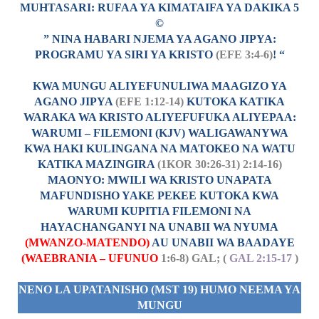
MUHTASARI: RUFAA YA KIMATAIFA YA DAKIKA 5
©
” NINA HABARI NJEMA YA AGANO JIPYA:
PROGRAMU YA SIRI YA KRISTO
(EFE 3:4-6)
! “
KWA MUNGU ALIYEFUNULIWA MAAGIZO YA
AGANO JIPYA
(EFE 1:12-14)
KUTOKA KATIKA
WARAKA WA KRISTO ALIYEFUFUKA ALIYEPAA:
WARUMI – FILEMONI (KJV) WALIGAWANYWA
KWA HAKI KULINGANA NA MATOKEO NA WATU
KATIKA MAZINGIRA
(1KOR 30:26-31) 2:14-16)
MAONYO: MWILI WA KRISTO UNAPATA
MAFUNDISHO YAKE PEKEE KUTOKA KWA
WARUMI KUPITIA FILEMONI NA
HAYACHANGANYI NA UNABII WA NYUMA
(MWANZO-MATENDO)
AU UNABII WA BAADAYE
(WAEBRANIA – UFUNUO
1:6-8) GAL; (
GAL 2:15-17
)
NENO LA UPATANISHO (MST 19) HUMO NEEMA YA
MUNGU