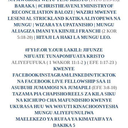
BARAKA | #CHRISTHEAVENLYMINISTRYOF
RECONCILIATION BALOZI | WAZIRI MWENYE
LESENI AL STRICKLAND KATIKA ALIYOPEWA NA
MUNGU | WIZARA YA UPATANISHO | MUNGU
ALIAGIZA IMANI YA KIINJILI FRANCHI
(2 KOR
5:18-20)
| HITAJI LA HAKI LA MUNGU LEO.
#FYI:F.OR Y.OUR I.AKILI: JIFUNZE
NIFUATE TUNAPOMFUATA KRISTO
ALIYEFUFUKA ( 1 WAKOR 11:1-2
)
( EFE 1:17-23 )
KWENYE
FACEBOOK/INSTAGRAM/LINKEDIN/TICKTOK
NA FACEBOOK LIVE FELLOWSHIP SAA 11
ASUBUHI JUMAMOSI NA JUMAPILI
(EFE 3:8-10)
TAZAMA PIA CHAPISHO/REELS ZA KILA SIKU
NA KICHUPO CHA MAFUNDISHO KWENYE
UKURASA HUU WA WAVUTI KINACHOONYESHA
MUNGU ALIYEFUNULIWA
MAELEKEZO YA RUFAA YA KIMATAIFA YA
DAKIKA 5