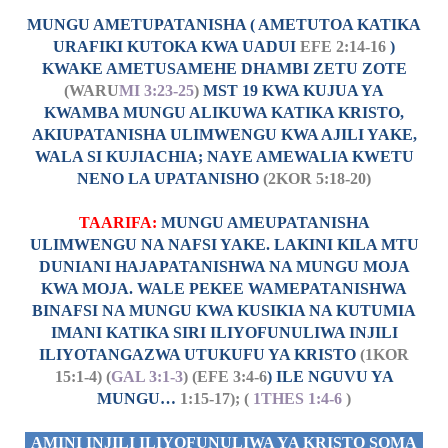
MUNGU AMETUPATANISHA ( AMETUTOA KATIKA
URAFIKI KUTOKA KWA UADUI
EFE 2:14-16
)
KWAKE AMETUSAMEHE DHAMBI ZETU ZOTE
(WARU
MI 3:23-25
)
MST 19 KWA KUJUA YA
KWAMBA MUNGU ALIKUWA KATIKA KRISTO,
AKIUPATANISHA ULIMWENGU KWA AJILI YAKE,
WALA SI KUJIACHIA; NAYE AMEWALIA KWETU
NENO LA UPATANISHO
(2KOR 5:18-20)
TAARIFA:
MUNGU AMEUPATANISHA
ULIMWENGU NA NAFSI YAKE. LAKINI KILA MTU
DUNIANI HAJAPATANISHWA NA MUNGU MOJA
KWA MOJA. WALE PEKEE WAMEPATANISHWA
BINAFSI NA MUNGU KWA KUSIKIA NA KUTUMIA
IMANI KATIKA SIRI ILIYOFUNULIWA INJILI
ILIYOTANGAZWA UTUKUFU YA KRISTO
(1KOR
15:1-4) (
GAL 3:1-3
) (EFE 3:4-6
) ILE NGUVU YA
MUNGU…
1:15-17); (
1THES 1:4-6
)
AMINI INJILI ILIYOFUNULIWA YA KRISTO SOMA