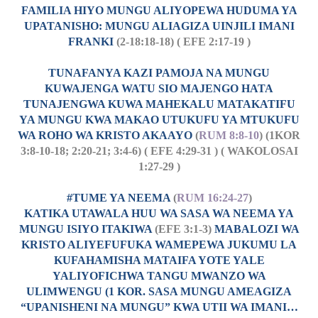
FAMILIA HIYO MUNGU ALIYOPEWA HUDUMA YA
UPATANISHO: MUNGU ALIAGIZA UINJILI IMANI
FRANKI
(2-18:18-18) ( EFE 2:17-19 )
TUNAFANYA KAZI PAMOJA NA MUNGU
KUWAJENGA WATU SIO MAJENGO HATA
TUNAJENGWA KUWA MAHEKALU MATAKATIFU
YA MUNGU KWA MAKAO UTUKUFU YA MTUKUFU
WA ROHO WA KRISTO AKAAYO
(
RUM 8:8-10
) (1KOR
3:8-10-18; 2:20-21; 3:4-6) ( EFE 4:29-31 ) ( WAKOLOSAI
1:27-29 )
#TUME YA NEEMA
(
RUM 16:24-27
)
KATIKA UTAWALA HUU WA SASA WA NEEMA YA
MUNGU ISIYO ITAKIWA
(EFE 3:1-3)
MABALOZI WA
KRISTO ALIYEFUFUKA WAMEPEWA JUKUMU LA
KUFAHAMISHA MATAIFA YOTE YALE
YALIYOFICHWA TANGU MWANZO WA
ULIMWENGU (1 KOR. SASA MUNGU AMEAGIZA
“UPANISHENI NA MUNGU” KWA UTII WA IMANI…