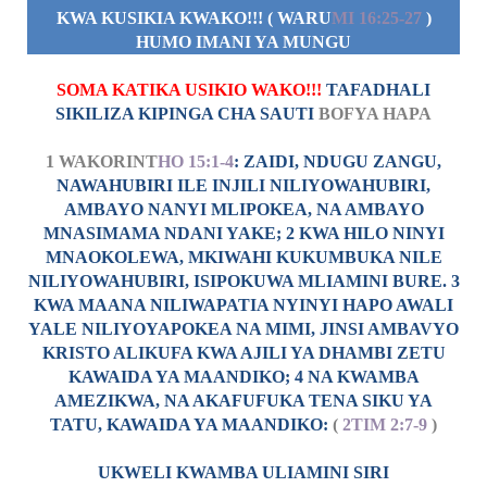
KWA KUSIKIA KWAKO!!! ( WARU
MI 16:25-27
)
HUMO IMANI YA MUNGU
SOMA KATIKA USIKIO WAKO!!!
TAFADHALI
SIKILIZA KIPINGA CHA SAUTI
BOFYA HAPA
1 WAKORINT
HO 15:1-4
: ZAIDI, NDUGU ZANGU,
NAWAHUBIRI ILE INJILI NILIYOWAHUBIRI,
AMBAYO NANYI MLIPOKEA, NA AMBAYO
MNASIMAMA NDANI YAKE; 2 KWA HILO NINYI
MNAOKOLEWA, MKIWAHI KUKUMBUKA NILE
NILIYOWAHUBIRI, ISIPOKUWA MLIAMINI BURE. 3
KWA MAANA NILIWAPATIA NYINYI HAPO AWALI
YALE NILIYOYAPOKEA NA MIMI, JINSI AMBAVYO
KRISTO ALIKUFA KWA AJILI YA DHAMBI ZETU
KAWAIDA YA MAANDIKO; 4 NA KWAMBA
AMEZIKWA, NA AKAFUFUKA TENA SIKU YA
TATU, KAWAIDA YA MAANDIKO:
(
2TIM 2:7-9
)
UKWELI KWAMBA ULIAMINI SIRI